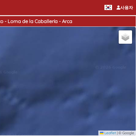
사용자
o - Loma de la Caballería - Arca
Leaflet
|
© Google