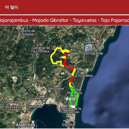
더 많이
 Majarajambuz - Majada Gibraltar - Tayaruelas - Tajo Pajarrac
도착점
출발점