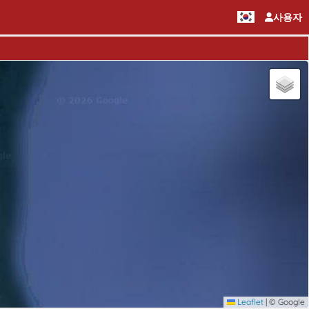
사용자
Leaflet
|
© Google