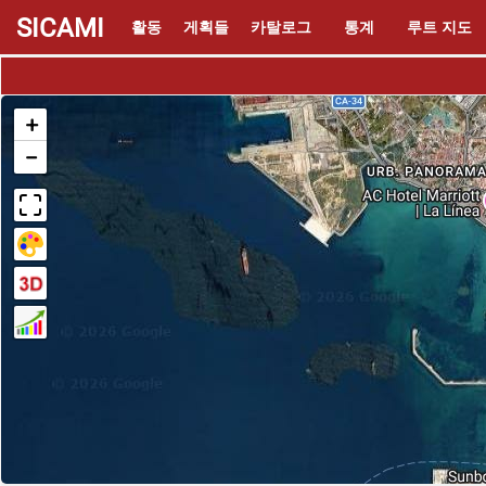
SICAMI
활동
게획들
카탈로그
통계
루트 지도
+
−