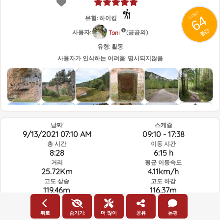
GRSIC
64
유형: 하이킹
중간
사용자:
(공공의)
Toni
유형:
활동
사용자가 인식하는 어려움:
명시되지않음
날짜'
스케쥴
9/13/2021 07:10 AM
09:10 - 17:38
총 시간
이동 시간
8:28
6:15 h
거리
평균 이동속도
25.72Km
4.11km/h
고도 상승
고도 하강
119.46m
116.37m
뒤로
숨기기:
더 많이
공유
논평
루트의 그날과 선택된 시간의 날씨