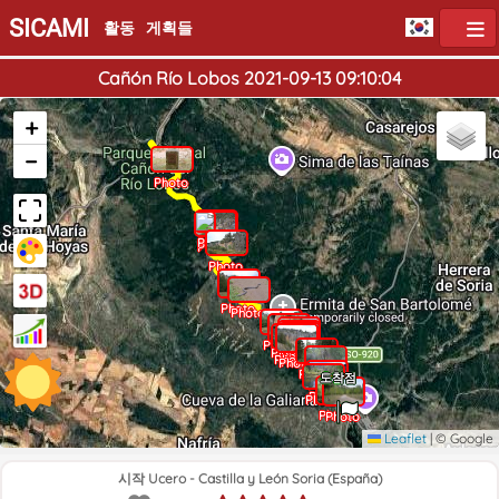
SICAMI
활동
게획들
Cañón Río Lobos 2021-09-13 09:10:04
+
−
Photo
Photo
Photo
Photo
Photo
Photo
Photo
Photo
Photo
Photo
Photo
Photo
Photo
Photo
Photo
출발점
도착점
Photo
Photo
Photo
Photo
Photo
Leaflet
|
© Google
시작 Ucero - Castilla y León Soria (España)