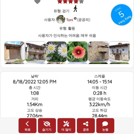
GRSIC
유형: 걷기
5
Very Easy
사용자:
(공공의)
Toni
유형:
활동
사용자가 인식하는 어려움:
매우 쉬움
날짜'
스케쥴
8/18/2022 12:05 PM
14:05 - 15:14
총 시간
이동 시간
1:08
0:28 h
거리
평균 이동속도
1.54Km
3.22km/h
고도 상승
고도 하강
27.06m
28.44m
뒤로
숨기기:
더 많이
공유
논평
루트의 그날과 선택된 시간의 날씨