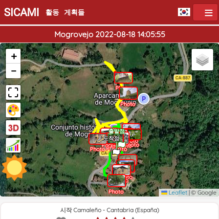
SICAMI
활동
게획들
Mogrovejo 2022-08-18 14:05:55
+
−
Photo
Photo
출발점
도착점
Photo
Photo
Photo
Photo
Photo
Photo
Photo
Photo
Photo
Photo
Photo
Photo
Photo
Leaflet
|
© Google
시작 Camaleño - Cantabria (España)