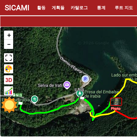
SICAMI
활동
게획들
카탈로그
통계
루트 지도
+
−
도착점
출발점
Photo