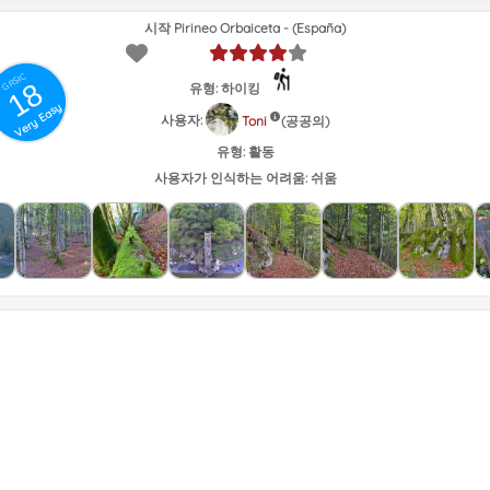
시작 Pirineo Orbaiceta - (España)
GRSIC
18
유형: 하이킹
Very Easy
사용자:
(공공의)
Toni
유형:
활동
사용자가 인식하는 어려움:
쉬움