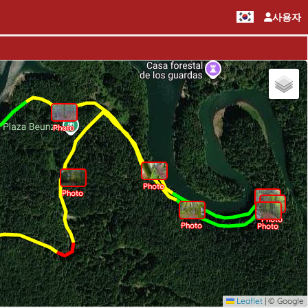
사용자
Photo
Photo
Photo
Photo
Photo
Photo
Photo
Photo
Leaflet
|
© Google