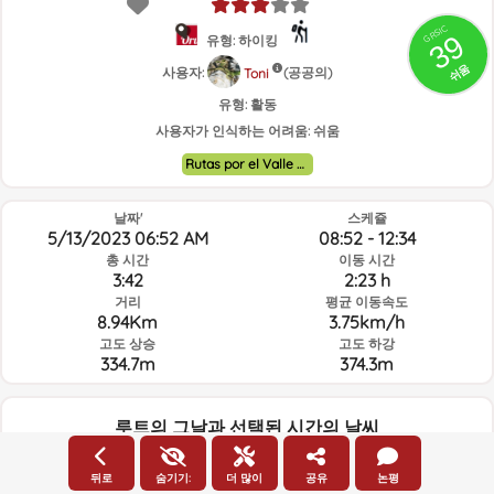
GRSIC
39
유형: 하이킹
쉬움
사용자:
(공공의)
Toni
유형:
활동
사용자가 인식하는 어려움:
쉬움
Rutas por el Valle de Ayora y alrededores.
날짜'
스케쥴
5/13/2023 06:52 AM
08:52 - 12:34
총 시간
이동 시간
3:42
2:23 h
거리
평균 이동속도
8.94Km
3.75km/h
고도 상승
고도 하강
334.7m
374.3m
루트의 그날과 선택된 시간의 날씨
06:00
뒤로
숨기기:
더 많이
공유
논평