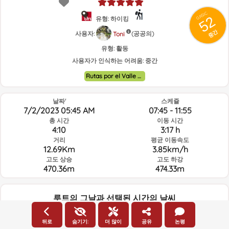
GRSIC
52
유형: 하이킹
중간
사용자:
(공공의)
Toni
유형:
활동
사용자가 인식하는 어려움:
중간
Rutas por el Valle de Ayora y alrededores.
날짜'
스케쥴
7/2/2023 05:45 AM
07:45 - 11:55
총 시간
이동 시간
4:10
3:17 h
거리
평균 이동속도
12.69Km
3.85km/h
고도 상승
고도 하강
470.36m
474.33m
루트의 그날과 선택된 시간의 날씨
05:00
뒤로
숨기기:
더 많이
공유
논평