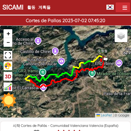
SICAMI
활동
게획들
Cortes de Pallas 2023-07-02 07:45:20
+
−
출발점
도착점
Leaflet
|
© Google
시작 Cortes de Pallás - Comunidad Valenciana Valencia (España)