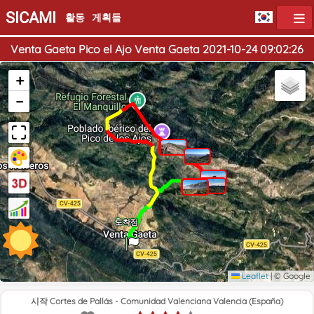
SICAMI
활동
게획들
Venta Gaeta Pico el Ajo Venta Gaeta 2021-10-24 09:02:26
+
−
출발점
도착점
Leaflet
|
© Google
시작 Cortes de Pallás - Comunidad Valenciana Valencia (España)