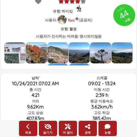
GRSIC
44
유형: 하이킹
쉬움
사용자:
(공공의)
Toni
유형:
활동
사용자가 인식하는 어려움:
명시되지않음
날짜'
스케쥴
10/24/2021 07:02 AM
09:02 - 13:24
총 시간
이동 시간
4:21
2:39 h
거리
평균 이동속도
9.62Km
3.62km/h
고도 상승
고도 하강
407.83m
385.42m
뒤로
숨기기:
더 많이
공유
논평
루트의 그날과 선택된 시간의 날씨