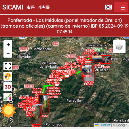
SICAMI
활동
게획들
Ponferrada - Las Médulas (por el mirador de Orellan)
(tramos no oficiales) (camino de invierno) IBP 85 2024-09-19
07:45:14
+
출발점
8:28:13
−
panoràmi
ca
9:00:51
9:10:32
regueron
toral
de
10:00:41
Photo
Merayo?
Villalibre
Photo
10:23:32
de la
Priaranza
10:55:45
Jurisdicci
del Bierzo
Santalla
ón
Photo
11:31:32
del Bierzo
izquierda
Photo
Villavieja
Photo
y
Cornatel.
13:17:19
Derecha
bajada
atajo por
por
도착점
senda
16:31:00
Barranco,
15:41:15
Las
15:57:34
después
mirador
Médulas.
bajando
de pasar
de
Població
del
Borrenes.
Orellan
n
mirador
por
Photo
Photo
senda
Photo
Leaflet
|
© Google
Photo
Photo