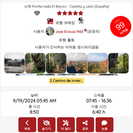
시작 Ponferrada El Bierzo - Castilla y León (España)
GRSIC
99
유형: 트레킹
어려움
사용자:
(공공의)
Jose Eivissa 1963
유형:
활동
사용자가 인식하는 어려움:
명시되지않음
2 Camino de invierno
날짜'
스케쥴
9/19/2024 05:45 AM
07:45 - 16:36
총 시간
이동 시간
8:50
6:40 h
거리
평균 이동속도
26.06Km
3.9km/h
고도 상승
고도 하강
뒤로
숨기기:
더 많이
공유
논평