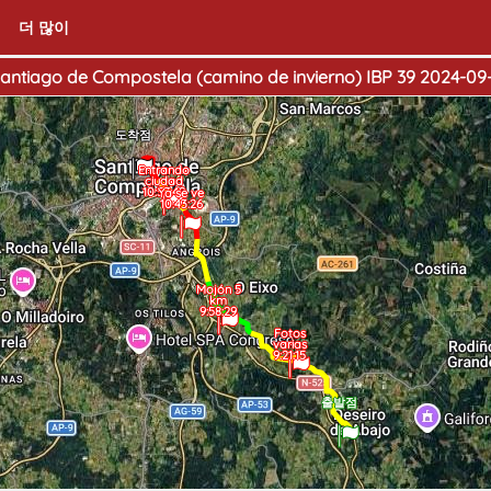
더 많이
Santiago de Compostela (camino de invierno) IBP 39 2024-09-
도착점
Entrando
ciudad
10:57:49
Ya se ve
10:43:26
Mojón 5
km
9:58:29
Fotos
varias
9:21:15
출발점