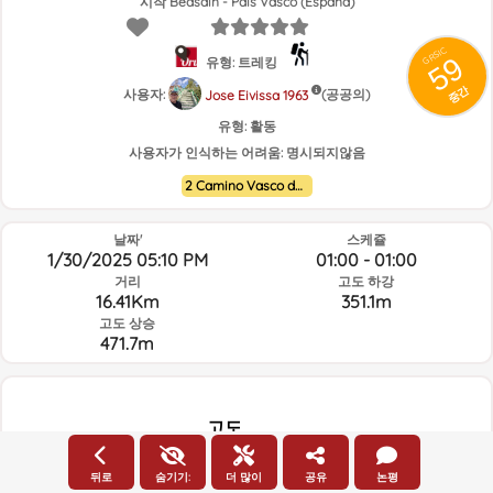
시작 Beasáin - País Vasco (España)
nte a la
izquierda
derecha
GRSIC
59
유형: 트레킹
중간
사용자:
(공공의)
Jose Eivissa 1963
유형:
활동
사용자가 인식하는 어려움:
명시되지않음
2 Camino Vasco del interior
날짜'
스케쥴
1/30/2025 05:10 PM
01:00 - 01:00
거리
고도 하강
16.41Km
351.1m
고도 상승
471.7m
고도
450m
고도
뒤로
숨기기:
더 많이
공유
논평