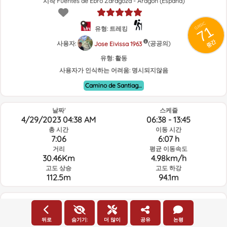
시작 Fuentes de Ebro Zaragoza - Aragón (España)
GRSIC
71
유형: 트레킹
중간
사용자:
(공공의)
Jose Eivissa 1963
유형:
활동
사용자가 인식하는 어려움:
명시되지않음
Camino de Santiago de Castellón - Bajo Aragón
날짜'
스케쥴
4/29/2023 04:38 AM
06:38 - 13:45
총 시간
이동 시간
7:06
6:07 h
거리
평균 이동속도
30.46Km
4.98km/h
고도 상승
고도 하강
112.5m
94.1m
루트의 그날과 선택된 시간의 날씨
뒤로
숨기기:
더 많이
공유
논평
04:00