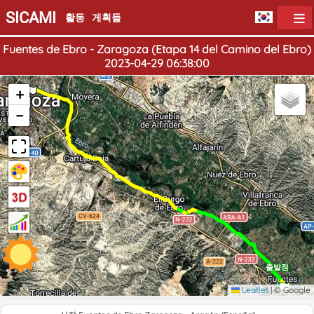
SICAMI
활동
게획들
Fuentes de Ebro - Zaragoza (Etapa 14 del Camino del Ebro)
2023-04-29 06:38:00
도착점
+
−
출발점
Leaflet
|
© Google