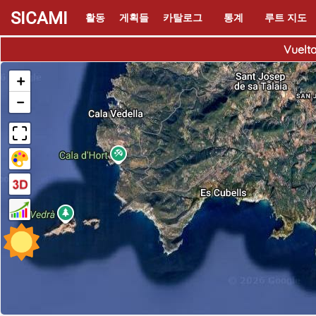
SICAMI
활동
게획들
카탈로그
통계
루트 지도
Vuelta
+
−