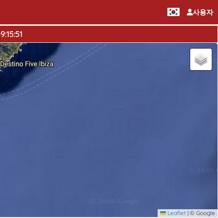
사용자
9:15:51
Leaflet
|
© Google