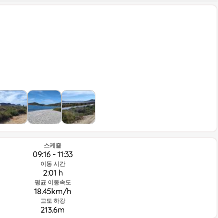
스케쥴
09:16 - 11:33
이동 시간
2:01 h
평균 이동속도
18.45km/h
고도 하강
213.6m