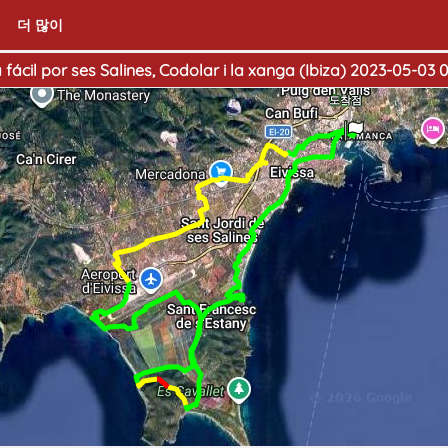
더 많이
 fácil por ses Salines, Codolar i la xanga (Ibiza) 2023-05-03 0
출발점
도착점