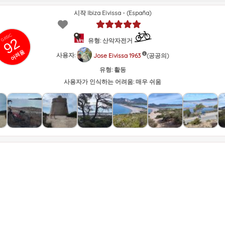
시작 Ibiza Eivissa - (España)
GRSIC
92
유형: 산악자전거
어려움
사용자:
(공공의)
Jose Eivissa 1963
유형:
활동
사용자가 인식하는 어려움:
매우 쉬움