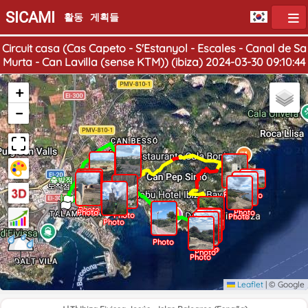
SICAMI
활동
게획들
Circuit casa (Cas Capeto - S'Estanyol - Escales - Canal de Sa
Murta - Can Lavilla (sense KTM)) (ibiza) 2024-03-30 09:10:44
+
−
출발점
Photo
도착점
Photo
Photo
Photo
Photo
Photo
Photo
Photo
Photo
Photo
Photo
Photo
Photo
Photo
Photo
Photo
Photo
Photo
Leaflet
|
© Google