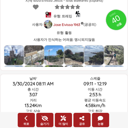
시작 Ibiza Eivissa Jesús - Islas Baleares (España)
GRSIC
40
유형: 트레킹
쉬움
사용자:
(공공의)
Jose Eivissa 1963
유형:
활동
사용자가 인식하는 어려움:
명시되지않음
날짜'
스케쥴
3/30/2024 08:11 AM
09:11 - 12:19
총 시간
이동 시간
3:07
2:53 h
거리
평균 이동속도
13.24Km
4.58km/h
고도 상승
고도 하강
195.6m
196.2m
뒤로
숨기기:
더 많이
공유
논평