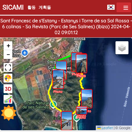
SICAMI
활동
게획들
Sant Francesc de s'Estany - Estanys i Torre de sa Sal Rossa -
6 colinas - Sa Revista (Parc de Ses Salines) (ibiza) 2024-04-
02 09:01:12
+
−
출발점
도착점
Photo
Photo
Photo
Photo
Photo
Photo
Photo
Photo
Leaflet
|
© Google