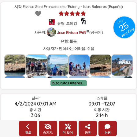
Photo
시작 Eivissa Sant Francesc de s'Estany - Islas Baleares (España)
GRSIC
25
유형: 트레킹
Very Easy
사용자:
(공공의)
Jose Eivissa 1963
유형:
활동
사용자가 인식하는 어려움:
쉬움
Ibiza rutas interesantes
날짜'
스케쥴
4/2/2024 07:01 AM
09:01 - 12:07
총 시간
이동 시간
3:06
2:14 h
거리
평균 이동속도
8.78Km
3.9km/h
고도 상승
고도 하강
뒤로
숨기기:
더 많이
공유
논평