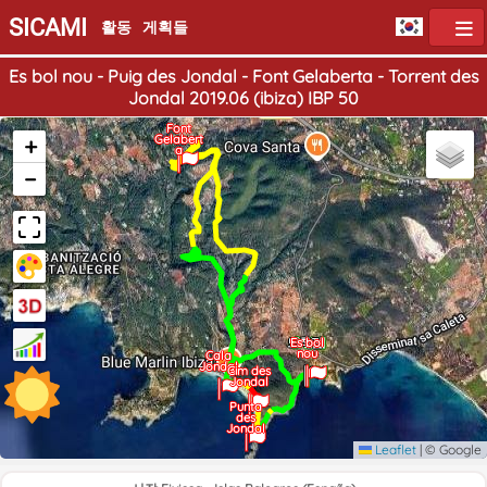
SICAMI
활동
게획들
Es bol nou - Puig des Jondal - Font Gelaberta - Torrent des
Jondal 2019.06 (ibiza) IBP 50
Font
+
Gelabert
a
−
도착점
출발점
Es bol
nou
Cala
Jondal
Cim des
Jondal
Punta
des
Jondal
Leaflet
|
© Google