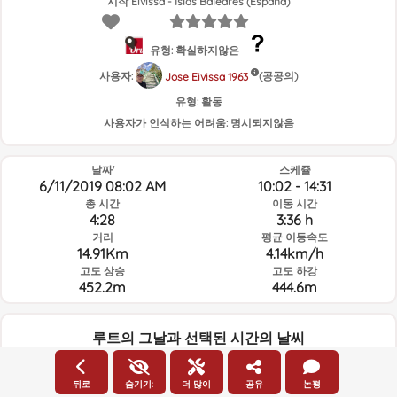
시작 Eivissa - Islas Baleares (España)
유형: 확실하지않은
사용자:
(공공의)
Jose Eivissa 1963
유형:
활동
사용자가 인식하는 어려움:
명시되지않음
날짜'
스케쥴
6/11/2019 08:02 AM
10:02 - 14:31
총 시간
이동 시간
4:28
3:36 h
거리
평균 이동속도
14.91Km
4.14km/h
고도 상승
고도 하강
452.2m
444.6m
루트의 그날과 선택된 시간의 날씨
08:00
뒤로
숨기기:
더 많이
공유
논평