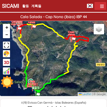
SICAMI
활동
게획들
Cala Salada - Cap Nono (ibiza) IBP 44
Casa
Geodesic
ruinas
cap nono
+
Casa
−
vistas
Cala
salada i
Saladeta
도착점
출발점
Leaflet
|
© Google
시작 Eivissa Can Germà - Islas Baleares (España)