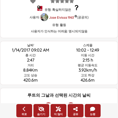
유형: 확실하지않은
사용자:
(공공의)
Jose Eivissa 1963
유형:
활동
사용자가 인식하는 어려움:
명시되지않음
날짜'
스케쥴
1/14/2017 09:02 AM
10:02 - 12:49
총 시간
이동 시간
2:47
2:15 h
거리
평균 이동속도
8.84Km
3.92km/h
고도 상승
고도 하강
420.6m
426.6m
루트의 그날과 선택된 시간의 날씨
09:00
뒤로
숨기기:
더 많이
공유
논평