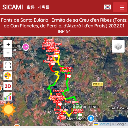
SICAMI
활동
게획들
Fonts de Santa Eulària i Ermita de sa Creu d'en Ribes (Fonts;
de Can Planetes, de Perella, d'Atzarò i d'en Prats) 2022.01
IBP 54
Grupet
Font
+
d'avui
d'Atzarò
Can Prats
trotekemi
Font de
ns i altres
−
can Prats
Torre
d'en
Montserr
at
Font de
Trull d'en
Perella
Vic
Font de
can
Geodèsic
planetes
Puig d'en
Punt groc
Ribes
도착점
Santa
출발점
Eulària
Ermita de
des Riu
sa Creu
d'en
Ribes
Leaflet
|
© Google