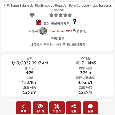
시작 Santa Eulalia del Río Eivissa sa Rota d'en Pere Cardona - Islas Baleares
(España)
유형: 확실하지않은
사용자:
(공공의)
Jose Eivissa 1963
유형:
활동
사용자가 인식하는 어려움:
명시되지않음
날짜'
스케쥴
1/19/2022 09:17 AM
10:17 - 14:43
총 시간
이동 시간
4:25
3:25 h
거리
평균 이동속도
15.07Km
4.4km/h
고도 상승
고도 하강
523.2m
527.9m
루트의 그날과 선택된 시간의 날씨
뒤로
숨기기:
더 많이
공유
논평