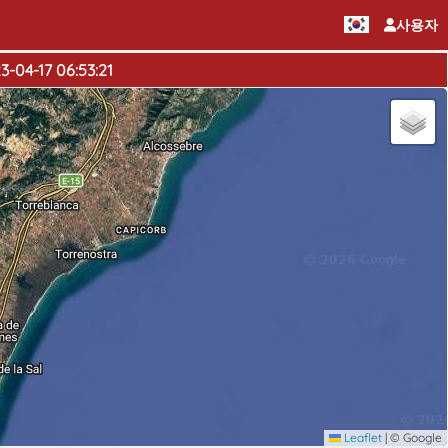
사용자
-04-17 06:53:21
Leaflet
|
© Google