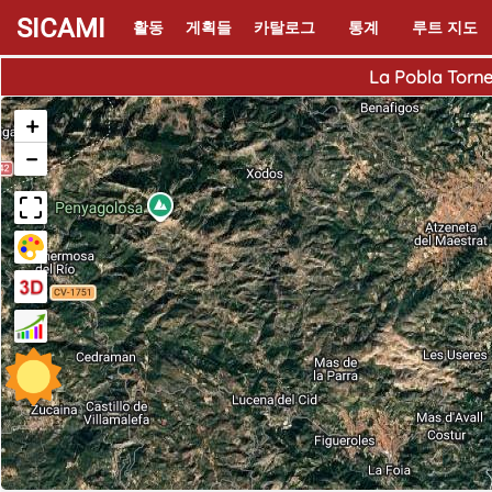
SICAMI
활동
게획들
카탈로그
통계
루트 지도
La Pobla Torne
+
−