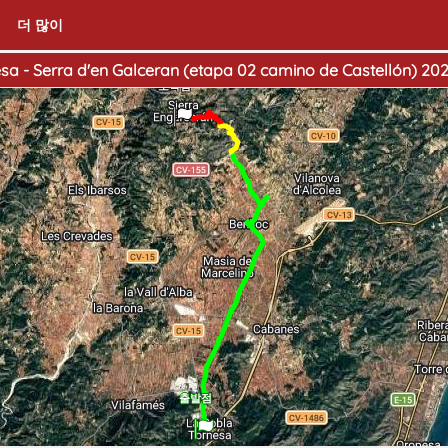
더 많이
sa - Serra d'en Galceran (etapa 02 camino de Castellón) 2023
도착점
출발점