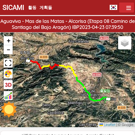
SICAMI
활동
게획들
Aguaviva - Mas de las Matas - Alcorisa (Etapa 08 Camino de
Santiago del Bajo Aragón) IBP2023-04-23 07:39:50
+
−
도착점
출발점
Leaflet
|
© Google