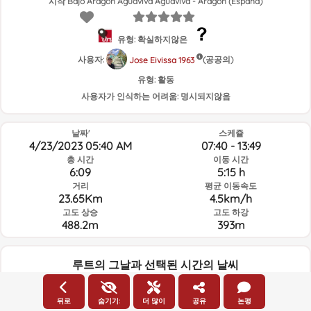
시작 Bajo Aragón Aguaviva Aguaviva - Aragón (España)
유형: 확실하지않은
사용자:
(공공의)
Jose Eivissa 1963
유형:
활동
사용자가 인식하는 어려움:
명시되지않음
날짜'
스케쥴
4/23/2023 05:40 AM
07:40 - 13:49
총 시간
이동 시간
6:09
5:15 h
거리
평균 이동속도
23.65Km
4.5km/h
고도 상승
고도 하강
488.2m
393m
루트의 그날과 선택된 시간의 날씨
05:00
뒤로
숨기기:
더 많이
공유
논평