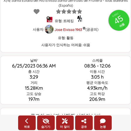
시작 Santa Eulalia del Río Eivissa Santa Gertrudis de Fruitera - Islas Baleares
(España)
GRSIC
45
유형: 트레킹
쉬움
사용자:
(공공의)
Jose Eivissa 1963
유형:
활동
사용자가 인식하는 어려움:
쉬움
날짜'
스케쥴
6/25/2023 06:36 AM
08:36 - 12:06
총 시간
이동 시간
3:29
3:05 h
거리
평균 이동속도
15.28Km
4.93km/h
고도 상승
고도 하강
197m
206.9m
루트의 그날과 선택된 시간의 날씨
06:00
뒤로
숨기기:
더 많이
공유
논평