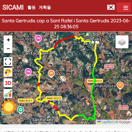
SICAMI
활동
게획들
Santa Gertrudis cap a Sant Rafel i Santa Gertrudis 2023-06-
25 08:36:05
출발점
도착점
+
−
Leaflet
|
© Google