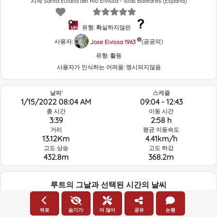
시작 Santa Eulalia del Río Eivissa - Islas Baleares (España)
유형: 확실하지않은
사용자:
(공공의)
Jose Eivissa 1963
유형:
활동
사용자가 인식하는 어려움:
명시되지않음
날짜'
스케쥴
1/15/2022 08:04 AM
09:04 - 12:43
총 시간
이동 시간
3:39
2:58 h
거리
평균 이동속도
13.12Km
4.41km/h
고도 상승
고도 하강
432.8m
368.2m
루트의 그날과 선택된 시간의 날씨
08:00
뒤로
숨기기:
더 많이
공유
논평