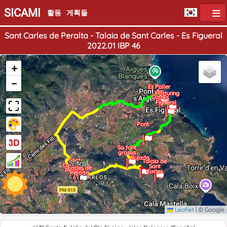
SICAMI
활동
게획들
Sant Carles de Peralta - Talaia de Sant Carles - Es Figueral
2022.01 IBP 46
+
−
Es Paller
des
Posturing
Camp
Es
Figueral
Pont
Sa font
grossa
Pujada
Sant
Talaia de
출발점
Sant
도착점
Carles de
Sant
Carles de
Peralta
Carles
Peralta
Leaflet
|
© Google