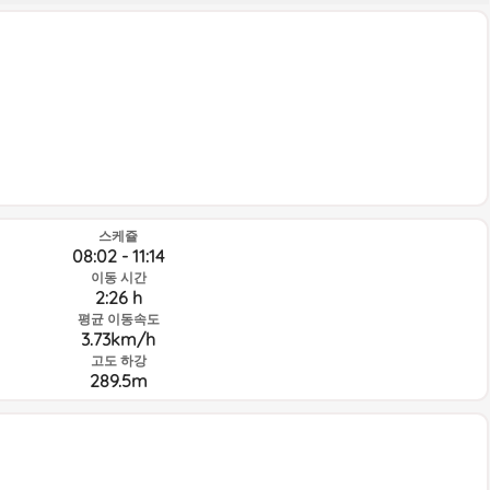
스케쥴
08:02 - 11:14
이동 시간
2:26 h
평균 이동속도
3.73km/h
고도 하강
289.5m