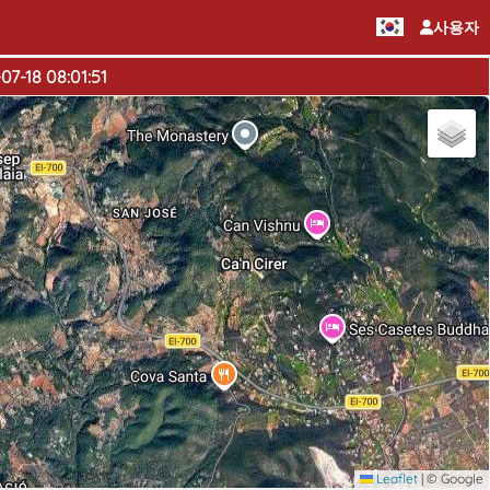
사용자
07-18 08:01:51
Leaflet
|
© Google