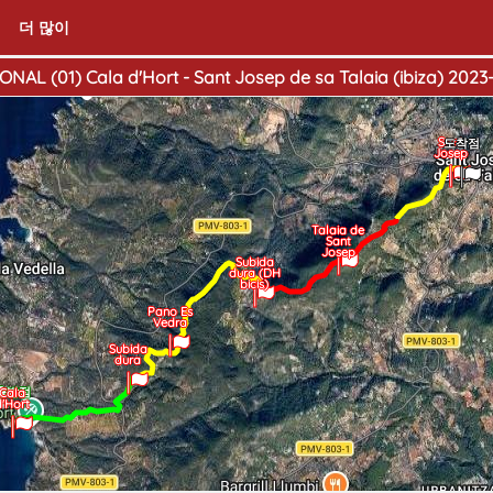
더 많이
NAL (01) Cala d'Hort - Sant Josep de sa Talaia (ibiza) 2023-
Sant
도착점
Josep
Talaia de
Sant
Josep
Subida
dura (DH
bicis)
Pano Es
Vedra
Subida
dura
출발점
Cala
d'Hort