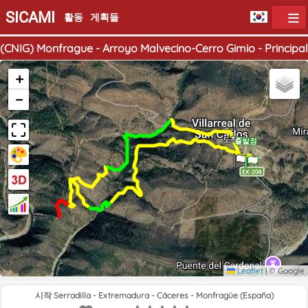
SICAMI
활동
게획들
(CNIG) Monfrague - Arroyo Malvecino-Cerro Gimio - Principal
+
−
도착점
출발점
Leaflet
|
© Google
시작 Serradilla - Extremadura - Cáceres - Monfragüe (España)