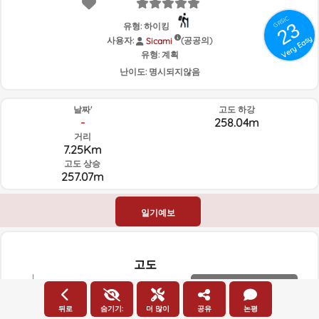
GRSIC
23
유형: 하이킹
Very Easy
사용자:
(공공의)
Sicami
유형:
계획
난이도:
명시되지않음
날짜'
고도 하강
-
258.04m
거리
7.25Km
고도 상승
257.07m
일기예보
고도
고도
450m
뒤로
숨기기:
더 많이
공유
논평