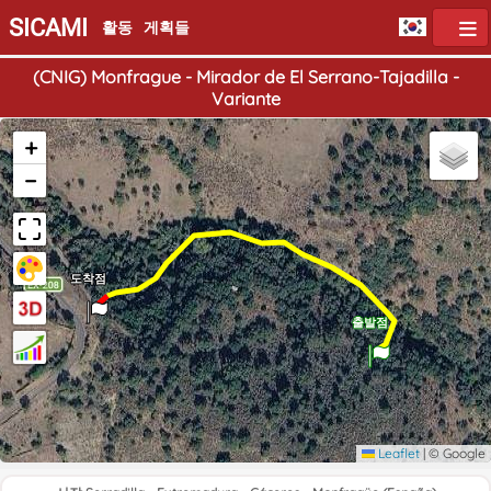
SICAMI
활동
게획들
(CNIG) Monfrague - Mirador de El Serrano-Tajadilla -
Variante
+
−
도착점
출발점
Leaflet
|
© Google