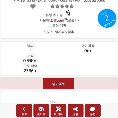
시작 Serradilla - Extremadura - Cáceres - Monfragüe (España)
GRSIC
유형: 하이킹
2
Very Easy
사용자:
(공공의)
Sicami
유형:
계획
난이도:
명시되지않음
날짜'
고도 하강
-
0m
거리
0.33Km
고도 상승
27.96m
일기예보
고도
고도
뒤로
숨기기:
더 많이
공유
논평
450m