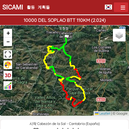
SICAMI
활동
게획들
10000 DEL SOPLAO BTT 110KM (2.024)
출발점
도착점
+
−
Leaflet
|
© Google
시작 Cabezón de la Sal - Cantabria (España)