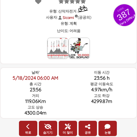
GRSIC
387
유형: 산악자전거
Very Difficult
사용자:
(공공의)
Sicami
유형:
계획
난이도:
어려움
날짜'
이동 시간
5/18/2024 06:00 AM
23:56 h
총 시간
평균 이동속도
23:56
4.97km/h
거리
고도 하강
119.06Km
4299.87m
고도 상승
4300.04m
일기예보
뒤로
숨기기:
더 많이
공유
논평