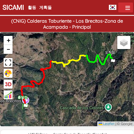
SICAMI
활동
게획들
(CNIG) Calderas Taburiente - Los Brecitos-Zona de
Acampada - Principal
+
−
도착점
출발점
Leaflet
|
© Google