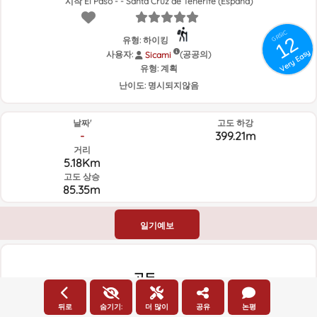
시작 El Paso - - Santa Cruz de Tenerife (España)
GRSIC
12
유형: 하이킹
Very Easy
사용자:
(공공의)
Sicami
유형:
계획
난이도:
명시되지않음
날짜'
고도 하강
-
399.21m
거리
5.18Km
고도 상승
85.35m
일기예보
고도
1050m
고도
뒤로
숨기기:
더 많이
공유
논평