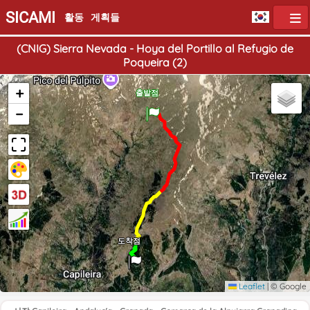
SICAMI
활동
게획들
(CNIG) Sierra Nevada - Hoya del Portillo al Refugio de
Poqueira (2)
+
출발점
−
도착점
Leaflet
|
© Google