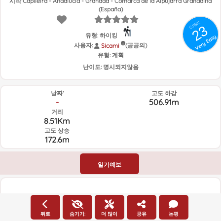
시작 Capileira - Andalucía - Granada - Comarca de la Alpujarra Granadina
(España)
GRSIC
23
유형: 하이킹
Very Easy
사용자:
(공공의)
Sicami
유형:
계획
난이도:
명시되지않음
날짜'
고도 하강
-
506.91m
거리
8.51Km
고도 상승
172.6m
일기예보
고도
2600m
뒤로
숨기기:
더 많이
공유
논평
고도