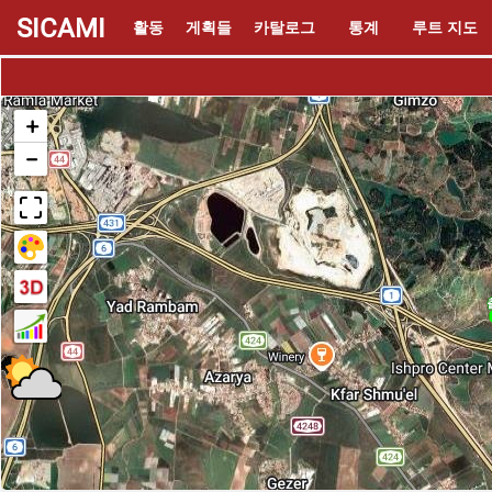
SICAMI
활동
게획들
카탈로그
통계
루트 지도
+
−