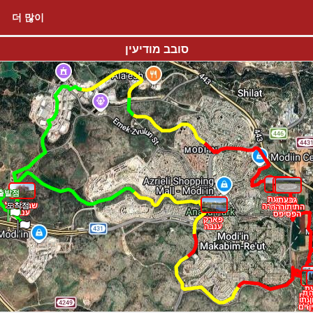
더 많이
סובב מודיעין
출발점
גבעת
גבעת
גבעת
גבעת
שביל נחל
도착점
התיתורה
התיתורה
התיתורה
התיתורה -
ענבה
הפסיפס
פארק
פארק
ענבה
ענבה
ך
ת
ת
ות
עת
שים
ן
עת
שים
שים
ן
ן
ן
שים