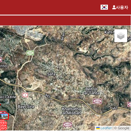
사용자
בדר
גבע
מצפה
מצפה
מצפה
גבע
רקפ
לגב
הברו
אמנון
אמנון
אמנו
בגב
הברו
הברו
Leaflet
|
© Google
ליפקי
ליפקי
ליפקי
הברו