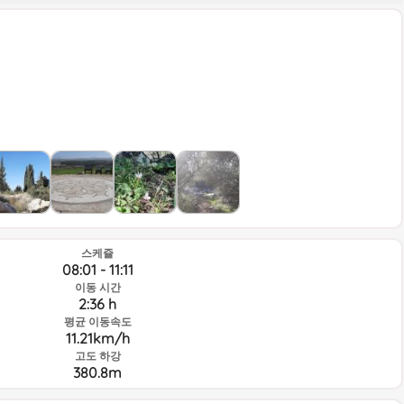
שחק
שחק
שחק
스케쥴
08:01 - 11:11
이동 시간
2:36 h
평균 이동속도
11.21km/h
고도 하강
380.8m