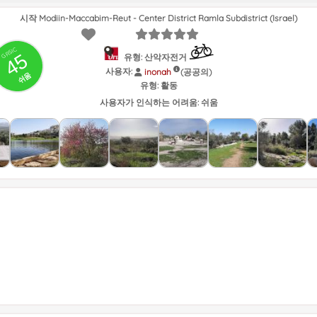
시작 Modiin-Maccabim-Reut - Center District Ramla Subdistrict (Israel)
GRSIC
45
유형: 산악자전거
사용자:
(공공의)
inonah
쉬움
유형:
활동
사용자가 인식하는 어려움:
쉬움