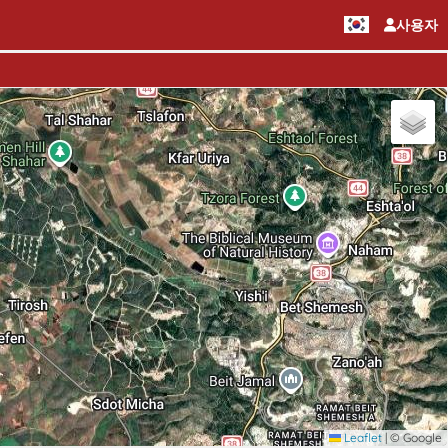
사용자
Leaflet
|
© Google