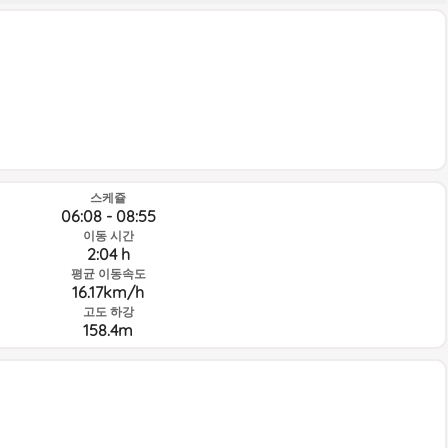
스케쥴
06:08 - 08:55
이동 시간
2:04 h
평균 이동속도
16.17km/h
고도 하강
158.4m