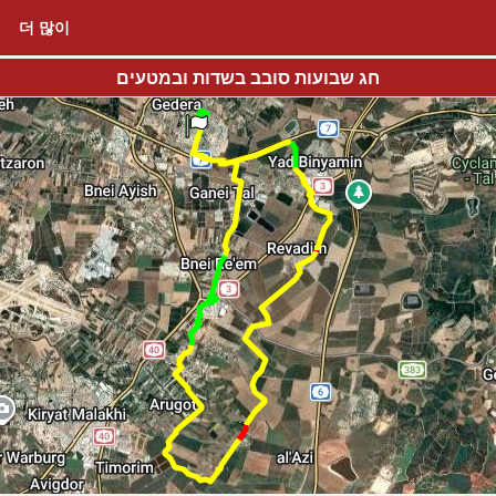
더 많이
חג שבועות סובב בשדות ובמטעים
출발점
도착점