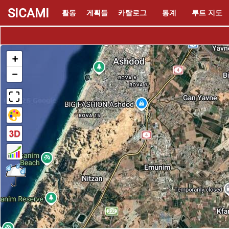
SICAMI
활동
게획들
카탈로그
통계
루트 지도
+
−