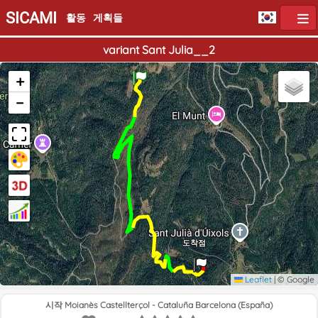
SICAMI
활동
게획들
variant Sant Julia__2
출발점
+
−
도착점
Leaflet
|
© Google
시작 Moianès Castellterçol - Cataluña Barcelona (España)