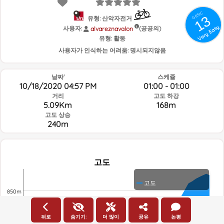
GRSIC
13
유형: 산악자전거
Very Easy
사용자:
(공공의)
alvareznavalon
유형:
활동
사용자가 인식하는 어려움:
명시되지않음
날짜'
스케쥴
10/18/2020 04:57 PM
01:00 - 01:00
거리
고도 하강
5.09Km
168m
고도 상승
240m
고도
고도
850m
뒤로
숨기기:
더 많이
공유
논평
800m