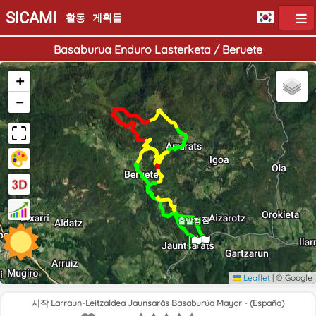
SICAMI
활동
게획들
Basaburua Enduro Lasterketa / Beruete
+
−
도착점
출발점
Leaflet
|
© Google
시작 Larraun-Leitzaldea Jaunsarás Basaburúa Mayor - (España)