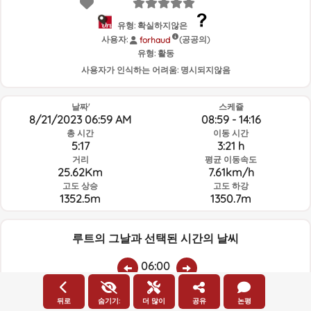
유형: 확실하지않은
사용자:
(공공의)
forhaud
유형:
활동
사용자가 인식하는 어려움:
명시되지않음
날짜'
스케쥴
8/21/2023 06:59 AM
08:59 - 14:16
총 시간
이동 시간
5:17
3:21 h
거리
평균 이동속도
25.62Km
7.61km/h
고도 상승
고도 하강
1352.5m
1350.7m
루트의 그날과 선택된 시간의 날씨
06:00
뒤로
숨기기:
더 많이
공유
논평
온도
비
평균 습도:
풍속:
풍향: