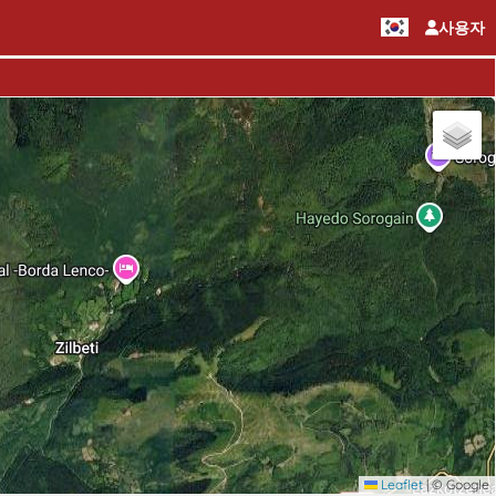
사용자
Leaflet
|
© Google