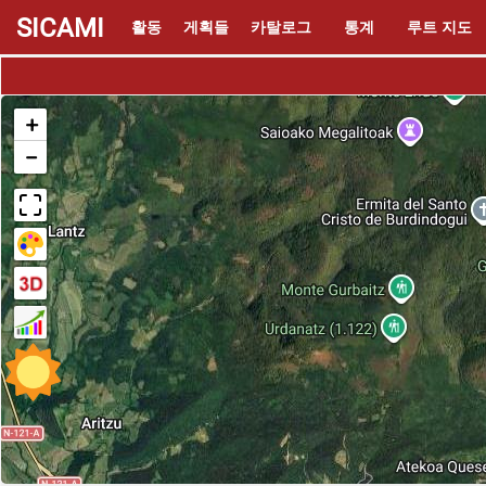
SICAMI
활동
게획들
카탈로그
통계
루트 지도
+
−