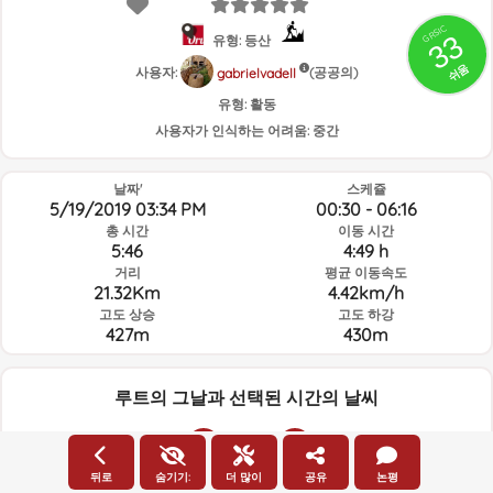
GRSIC
33
유형: 등산
쉬움
사용자:
(공공의)
gabrielvadell
유형:
활동
사용자가 인식하는 어려움:
중간
날짜'
스케쥴
5/19/2019 03:34 PM
00:30 - 06:16
총 시간
이동 시간
5:46
4:49 h
거리
평균 이동속도
21.32Km
4.42km/h
고도 상승
고도 하강
427m
430m
루트의 그날과 선택된 시간의 날씨
23:00
뒤로
숨기기:
더 많이
공유
논평