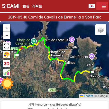
SICAMI
활동
게획들
2019-05-18 Camí de Cavalls de Binimel.là a Son Parc
+
−
출발점
도착점
Leaflet
|
© Google
시작 Menorca - Islas Baleares (España)