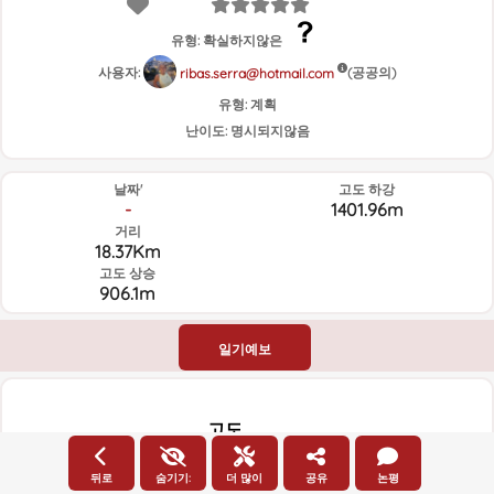
유형: 확실하지않은
사용자:
(공공의)
ribas.serra@hotmail.com
유형:
계획
난이도:
명시되지않음
날짜'
고도 하강
-
1401.96m
거리
18.37Km
고도 상승
906.1m
일기예보
고도
2000m
고도
뒤로
숨기기:
더 많이
공유
논평
1800m