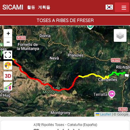
SICAMI
활동
게획들
TOSES A RIBES DE FRESER
+
−
발점
도착점
Leaflet
|
© Google
시작 Ripollés Toses - Cataluña (España)