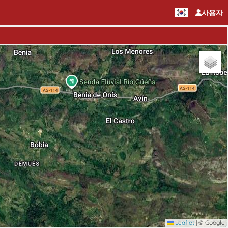
사용자
Leaflet
|
© Google