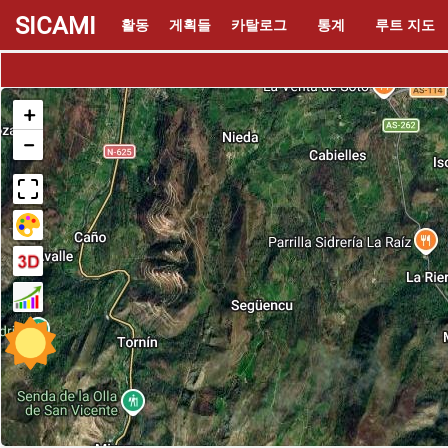
SICAMI
활동
게획들
카탈로그
통계
루트 지도
+
−