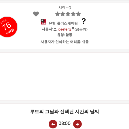
시작 - ()
GRSIC
76
유형: 롤러스케이팅
사용자:
(공공의)
joseferg
어려움
유형:
활동
사용자가 인식하는 어려움:
쉬움
루트의 그날과 선택된 시간의 날씨
08:00