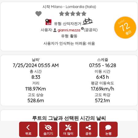
시작 Milano - Lombardia (Italia)
GRSIC
72
유형: 산악자전거
사용자:
(공공의)
gianni.mezza
중간
유형:
활동
사용자가 인식하는 어려움:
쉬움
날짜'
스케쥴
7/25/2024 05:55 AM
07:55 - 16:28
총 시간
이동 시간
8:33
6:43 h
거리
평균 이동속도
118.97Km
17.69km/h
고도 상승
고도 하강
528.6m
572.1m
루트의 그날과 선택된 시간의 날씨
05:00
뒤로
숨기기:
더 많이
공유
논평