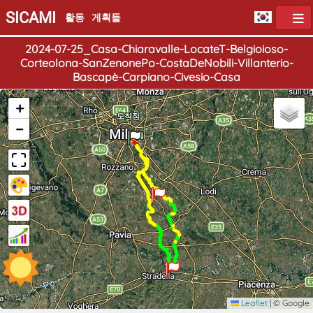
SICAMI
활동
게획들
2024-07-25_Casa-Chiaravalle-LocateT-Belgioioso-
Corteolona-SanZenonePo-CostaDeNobili-Villanterio-
Bascapè-Carpiano-Civesio-Casa
+
도착점
출발점
−
Leaflet
|
© Google