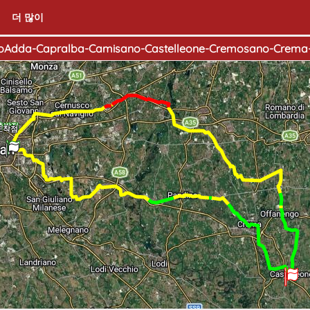
더 많이
oAdda-Capralba-Camisano-Castelleone-Cremosano-Crema-S
출발점
도착점