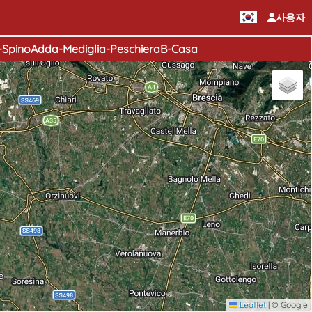
사용자
pinoAdda-Mediglia-PeschieraB-Casa
Leaflet
|
© Google