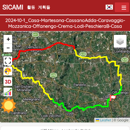
SICAMI
활동
게획들
2024-10-1_Casa-Martesana-CassanoAdda-Caravaggio-
Mozzanica-Offanengo-Crema-Lodi-PeschieraB-Casa
+
−
출발점
도착점
Leaflet
|
© Google