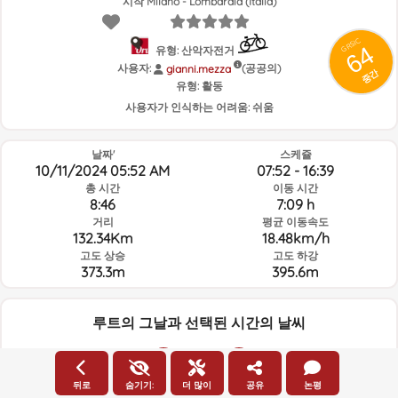
시작 Milano - Lombardia (Italia)
GRSIC
64
유형: 산악자전거
사용자:
(공공의)
gianni.mezza
중간
유형:
활동
사용자가 인식하는 어려움:
쉬움
날짜'
스케쥴
10/11/2024 05:52 AM
07:52 - 16:39
총 시간
이동 시간
8:46
7:09 h
거리
평균 이동속도
132.34Km
18.48km/h
고도 상승
고도 하강
373.3m
395.6m
루트의 그날과 선택된 시간의 날씨
05:00
뒤로
숨기기:
더 많이
공유
논평