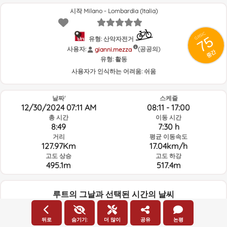
시작 Milano - Lombardia (Italia)
GRSIC
75
유형: 산악자전거
사용자:
(공공의)
gianni.mezza
중간
유형:
활동
사용자가 인식하는 어려움:
쉬움
날짜'
스케쥴
12/30/2024 07:11 AM
08:11 - 17:00
총 시간
이동 시간
8:49
7:30 h
거리
평균 이동속도
127.97Km
17.04km/h
고도 상승
고도 하강
495.1m
517.4m
루트의 그날과 선택된 시간의 날씨
07:00
뒤로
숨기기:
더 많이
공유
논평