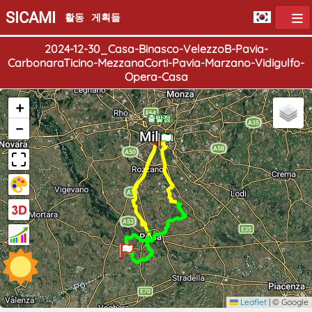
SICAMI
활동
게획들
2024-12-30_Casa-Binasco-VelezzoB-Pavia-
CarbonaraTicino-MezzanaCorti-Pavia-Marzano-Vidigulfo-
Opera-Casa
+
도착점
출발점
−
Leaflet
|
© Google