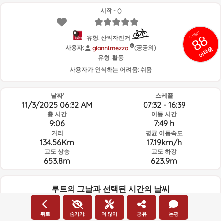
시작 - ()
GRSIC
88
유형: 산악자전거
사용자:
(공공의)
gianni.mezza
어려움
유형:
활동
사용자가 인식하는 어려움:
쉬움
날짜'
스케쥴
11/3/2025 06:32 AM
07:32 - 16:39
총 시간
이동 시간
9:06
7:49 h
거리
평균 이동속도
134.56Km
17.19km/h
고도 상승
고도 하강
653.8m
623.9m
루트의 그날과 선택된 시간의 날씨
06:00
뒤로
숨기기:
더 많이
공유
논평