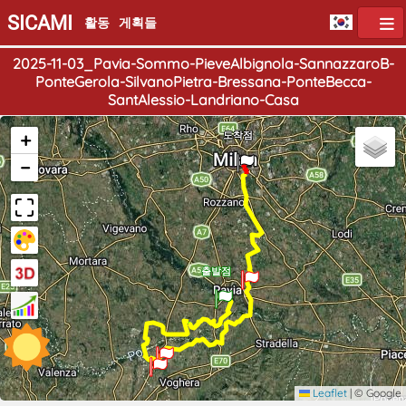
SICAMI
활동
게획들
2025-11-03_Pavia-Sommo-PieveAlbignola-SannazzaroB-
PonteGerola-SilvanoPietra-Bressana-PonteBecca-
SantAlessio-Landriano-Casa
+
도착점
−
출발점
Leaflet
|
© Google