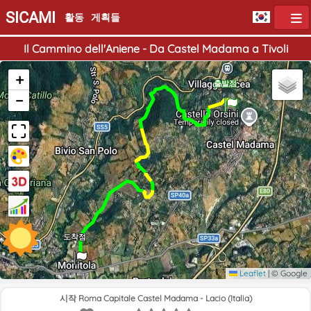
SICAMI
활동
게획들
Il Cammino dell'Aniene - Da Castel Madama a Tivoli
+
출발점
−
도착점
Leaflet
|
© Google
시작 Roma Capitale Castel Madama - Lacio (Italia)