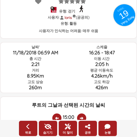
GRSIC
19
유형: 걷기
Very Easy
사용자:
(공공의)
loris
유형:
활동
사용자가 인식하는 어려움:
매우 쉬움
날짜'
스케쥴
11/18/2018 06:59 AM
16:26 - 18:47
총 시간
이동 시간
2:21
2:05 h
거리
평균 이동속도
8.95Km
4.26km/h
고도 상승
고도 하강
260m
426m
루트의 그날과 선택된 시간의 날씨
15:00
뒤로
숨기기:
더 많이
공유
논평
온도
비
평균 습도:
풍속:
풍향: