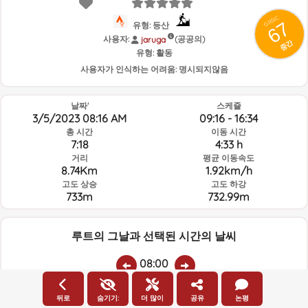
GRSIC
67
유형: 등산
사용자:
(공공의)
jaruga
중간
유형:
활동
사용자가 인식하는 어려움:
명시되지않음
날짜'
스케쥴
3/5/2023 08:16 AM
09:16 - 16:34
총 시간
이동 시간
7:18
4:33 h
거리
평균 이동속도
8.74Km
1.92km/h
고도 상승
고도 하강
733m
732.99m
루트의 그날과 선택된 시간의 날씨
08:00
뒤로
숨기기:
더 많이
공유
논평
온도
비
평균 습도:
풍속:
풍향: