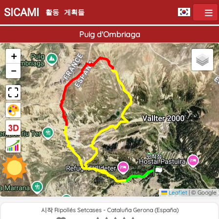
SICAMI
활동
게획들
Puig d'Ombriaga
+
−
출발점
도착점
Leaflet
|
© Google
시작 Ripollés Setcases - Cataluña Gerona (España)