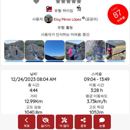
GRSIC
87
유형: 하이킹
어려움
사용자:
(공공의)
Eloy Pérez López
유형:
활동
사용자가 인식하는 어려움:
중간
날짜'
스케쥴
12/24/2023 08:04 AM
09:04 - 13:49
총 시간
이동 시간
4:44
3:28 h
거리
평균 이동속도
12.99Km
3.73km/h
고도 상승
고도 하강
1040.8m
1052m
뒤로
숨기기:
더 많이
공유
논평
루트의 그날과 선택된 시간의 날씨