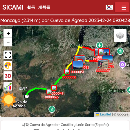
SICAMI
활동
게획들
Moncayo (2.314 m) por Cueva de Ágreda 2023-12-24 09:04:38
+
−
0000059
0000061
0000060
0000058
0000056
0000057
0000063
0000053
0000052
0000055
0000051
0000050
출발점
도착점
0000049
0000065
Leaflet
|
© Google
시작 Cueva de Ágreda - Castilla y León Soria (España)