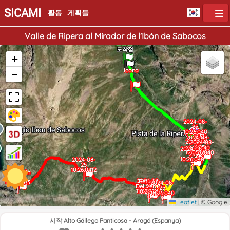
SICAMI
활동
게획들
Valle de Ripera al Mirador de l'Ibón de Sabocos
출발점
도착점
+
Icona
−
2024-08-
2024-08-
25
25
10:26:040
10:26:040
2
3
2024-08-
051
2024-08-
2024-08-
25
25
25
10:26:040
2024-08-
10:26:040
10:26:040
4
25
8
6
10:26:040
2024-08-
7
25
10:26:0412
2024-08-
Monumen
25
to2
2024-08-
2024-08-
Refugio
10:26:0413
2024-08-
25
Del Verde
25
25
10:26:0411
10:26:041
10:26:040
0
9
Leaflet
|
© Google
시작 Alto Gállego Panticosa - Aragó (Espanya)