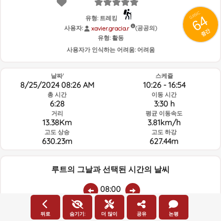
GRSIC
64
유형: 트레킹
사용자:
(공공의)
xavier.gracia.r
중간
유형:
활동
사용자가 인식하는 어려움:
어려움
날짜'
스케쥴
8/25/2024 08:26 AM
10:26 - 16:54
총 시간
이동 시간
6:28
3:30 h
거리
평균 이동속도
13.38Km
3.81km/h
고도 상승
고도 하강
630.23m
627.44m
루트의 그날과 선택된 시간의 날씨
08:00
뒤로
숨기기:
더 많이
공유
논평
온도
비
평균 습도:
풍속:
풍향: