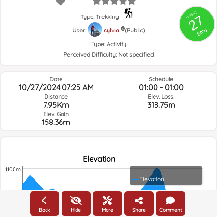
GRSIC
27
Type: Trekking
Easy
User:
sylvia
(Public)
Type:
Activity
Perceived Difficulty:
Not specified
Date
Schedule
10/27/2024 07:25 AM
01:00 - 01:00
Distance
Elev. Loss.
7.95Km
318.75m
Elev. Gain
158.36m
Elevation
1100m
Elevation
1050m
Back
Hide
More
Share
Comment
1000m