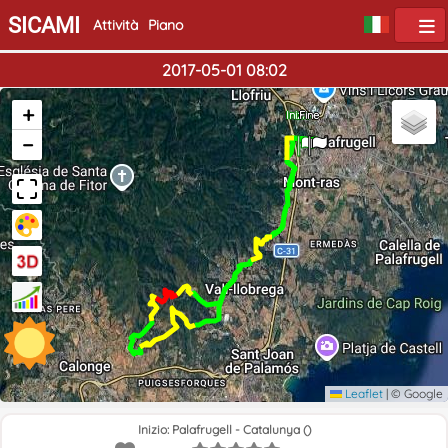
SICAMI
Attività
Piano
2017-05-01 08:02
+
Inizio
Fine
−
Leaflet
|
© Google
Inizio: Palafrugell - Catalunya ()