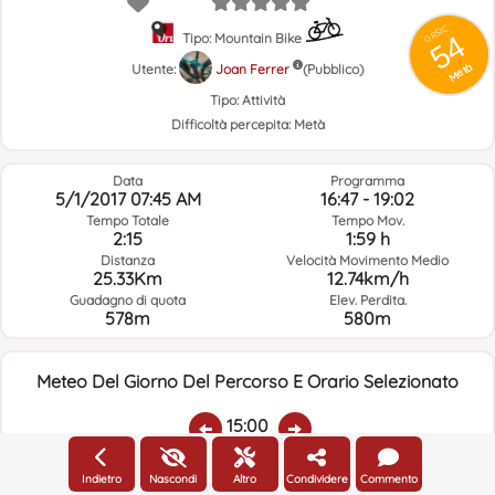
GRSIC
54
Tipo: Mountain Bike
Metà
Utente:
Joan Ferrer
(Pubblico)
Tipo:
Attività
Difficoltà percepita:
Metà
Data
Programma
5/1/2017 07:45 AM
16:47 - 19:02
Tempo Totale
Tempo Mov.
2:15
1:59 h
Distanza
Velocità Movimento Medio
25.33Km
12.74km/h
Guadagno di quota
Elev. Perdita.
578m
580m
Meteo Del Giorno Del Percorso E Orario Selezionato
15:00
Indietro
Nascondi
Altro
Condividere
Commento
Temp.:
Piovere:
Umidità Media:
Velocità Vento:
Indirizzo Vento: