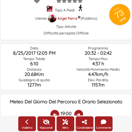
GRSIC
73
Tipo: A Piedi
Metà
Utente:
Angel Parra
(Pubblico)
Tipo:
Attività
Difficoltà percepita:
Difficile
Data
Programma
8/25/2017 12:05 PM
20:32 - 02:42
Tempo Totale
Tempo Mov.
6:10
4:37 h
Distanza
Velocità Movimento Medio
20.68Km
4.47km/h
Guadagno di quota
Elev. Perdita.
1277m
1157m
Meteo Del Giorno Del Percorso E Orario Selezionato
19:00
Indietro
Nascondi
Altro
Condividere
Commento
Temp.:
Piovere:
Umidità Media:
Velocità Vento:
Indirizzo Vento: