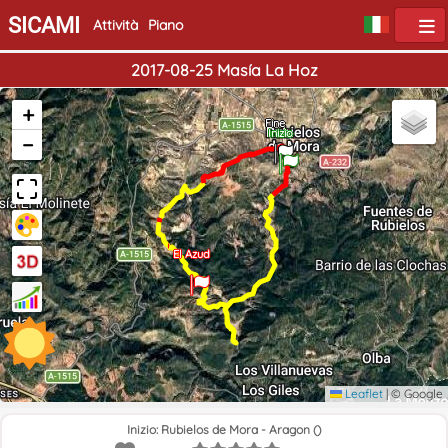
SICAMI
Attività
Piano
2017-08-25 Masía La Hoz
+
Fine
Inizio
−
El Azud
Leaflet
|
© Google
Inizio: Rubielos de Mora - Aragon ()