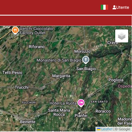
Utente
Leaflet
|
© Google