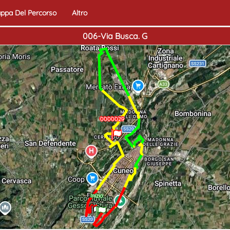
ppa Del Percorso
Altro
006-Via Busca. G
0000030
0000030
0000029
Fine
Inizio