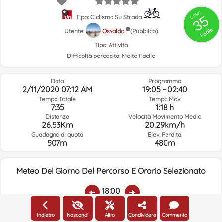
GRSIC
35
Tipo: Ciclismo Su Strada
Facile
Utente:
Osvaldo
(Pubblico)
Tipo:
Attività
Difficoltà percepita:
Molto Facile
Data
Programma
2/11/2020 07:12 AM
19:05 - 02:40
Tempo Totale
Tempo Mov.
7:35
1:18 h
Distanza
Velocità Movimento Medio
26.53Km
20.29km/h
Guadagno di quota
Elev. Perdita.
507m
480m
Meteo Del Giorno Del Percorso E Orario Selezionato
18:00
Indietro
Nascondi
Altro
Condividere
Commento
Temp.:
Piovere:
Umidità Media:
Velocità Vento:
Indirizzo Vento: