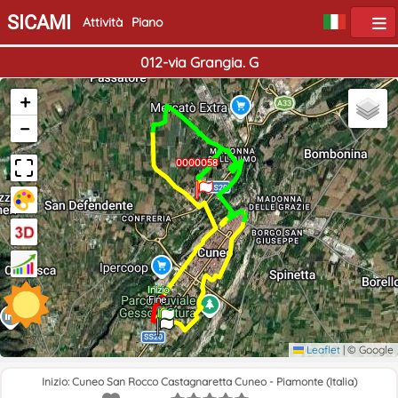
SICAMI
Attività
Piano
012-via Grangia. G
+
−
0000057
0000058
Inizio
Fine
Leaflet
|
© Google
Inizio: Cuneo San Rocco Castagnaretta Cuneo - Piamonte (Italia)